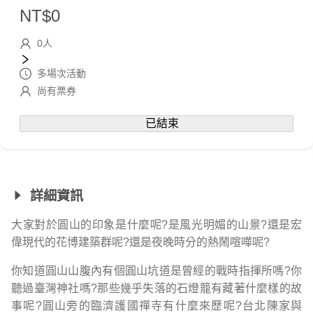
NT$
0
0
人
多場次活動
尚有票券
已結束
詳細資訊
大家對於圓山的印象是什麼呢?是風光明媚的山景?還是宏
偉現代的花博建築群呢?還是夜晚時分的熱鬧喧嘩呢?
你知道圓山山腹內有個圓山坑道是曾經的戰時指揮所嗎?你
聽過臺灣神社嗎?那些幾乎失落的石燈籠有藏著什麼樣的故
事呢?圓山旁的臨濟護國禪寺有什麼來歷呢?台北陳家與