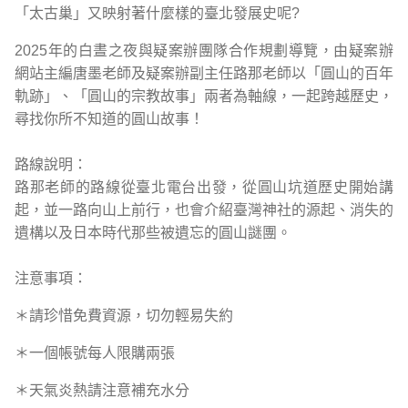
「太古巢」又映射著什麼樣的臺北發展史呢?
2025年的白晝之夜與疑案辦團隊合作規劃導覽，由疑案辦
網站主編唐墨老師及疑案辦副主任路那老師以「圓山的百年
軌跡」、「圓山的宗教故事」兩者為軸線，一起跨越歷史，
尋找你所不知道的圓山故事！
路線說明：
路那老師的路線從臺北電台出發，從圓山坑道歷史開始講
起，並一路向山上前行，也會介紹臺灣神社的源起、消失的
遺構以及日本時代那些被遺忘的圓山謎團。
注意事項：
＊請珍惜免費資源，切勿輕易失約
＊一個帳號每人限購兩張
＊天氣炎熱請注意補充水分