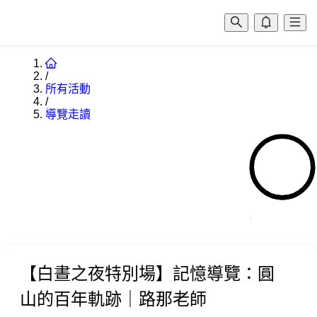
/
所有活動
/
導覽走讀
0:00
【白晝之夜特別場】記憶導覽：圓
山的百年軌跡｜路那老師