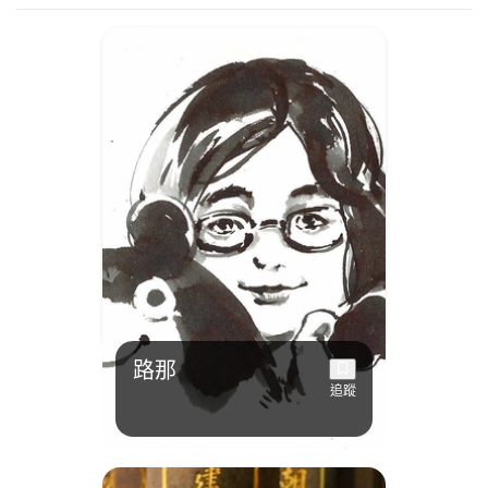
路那
追蹤